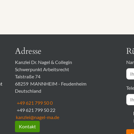
Adresse
Rü
Kanzlei Dr. Nagel & Collegin
Na
Schwerpunkt Arbeitsrecht
Talstraße 74
ht
68259
MANNHEIM - Feudenheim
Tel
Deutschland
+49 621 799 50 0
+49 621 799 50 22
kanzlei@nagel-ma.de
Kontakt